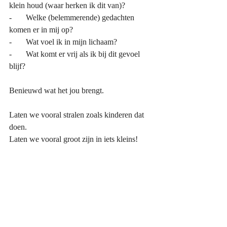
klein houd (waar herken ik dit van)?
-       Welke (belemmerende) gedachten 
komen er in mij op?
-       Wat voel ik in mijn lichaam?
-       Wat komt er vrij als ik bij dit gevoel 
blijf? 
Benieuwd wat het jou brengt. 
Laten we vooral stralen zoals kinderen dat 
doen.
Laten we vooral groot zijn in iets kleins!
Veel moed!
Liesbeth
Klaar voor een volgende stap? Neem gerust 
contact op.