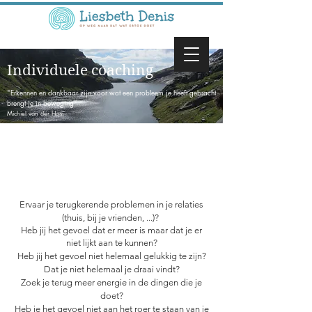
Individuele coaching
"Erkennen en dankbaar zijn voor wat een probleem je heeft gebracht
brengt je in beweging"
Michiel van der Ham
Ervaar je terugkerende problemen in je relaties
(thuis, bij je vrienden, ...)?
Heb jij het gevoel dat er meer is maar dat je er
niet lijkt aan te kunnen?
Heb jij het gevoel niet helemaal gelukkig te zijn?
Dat je niet helemaal je draai vindt?
Zoek je terug meer energie in de dingen die je
doet?
Heb je het gevoel niet aan het roer te staan van je