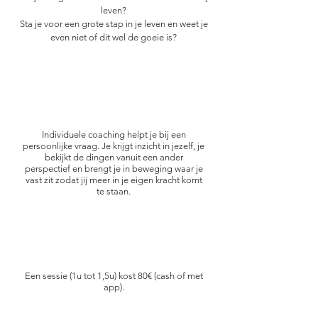
leven?
Sta je voor een grote stap in je leven en weet je
even niet of dit wel de goeie is?
Individuele coaching helpt je bij een
persoonlijke vraag. Je krijgt inzicht in jezelf, je
bekijkt de dingen vanuit een ander
perspectief en brengt je in beweging waar je
vast zit zodat jij meer in je eigen kracht komt
te staan.
Een sessie (1u tot 1,5u) kost 80€ (cash of met
app).