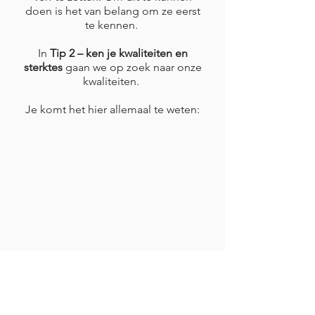
doen is het van belang om ze eerst
te kennen.
In
Tip 2 – ken je kwaliteiten en
sterktes
gaan we op zoek naar onze
kwaliteiten.
Je komt het hier allemaal te weten: